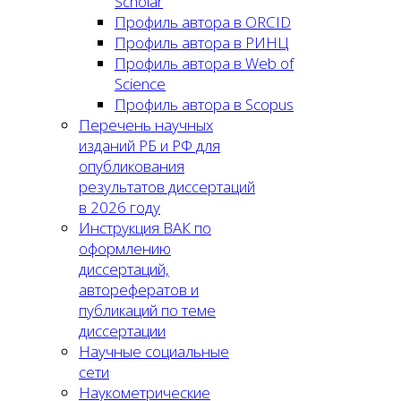
Scholar
Профиль автора в ORCID
Профиль автора в РИНЦ
Профиль автора в Web of
Science
Профиль автора в Scopus
Перечень научных
изданий РБ и РФ для
опубликования
результатов диссертаций
в 2026 году
Инструкция ВАК по
оформлению
диссертаций,
авторефератов и
публикаций по теме
диссертации
Научные социальные
сети
Наукометрические