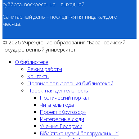
суббота, воскресенье – выходной.
Санитарный день – последняя пятница каждого
месяца.
© 2026 Учреждение образования "Барановичский
государственный университет"
О библиотеке
Режим работы
Контакты
Правила пользования библиотекой
Проектная деятельность
Поэтический портал
Читатель года
Проект «Кругозор»
Интересные люди
Ученые Беларуси
Бібліятэка-музей беларускай кнігі