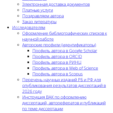
Электронная доставка документов
Платные услуги
Поздравляем автора
Заказ литературы
Исследователям
Оформление библиографических списков к
научной работе
Авторские профили (идентификаторы)
Профиль автора в Google Scholar
Профиль автора в ORCID
Профиль автора в РИНЦ
Профиль автора в Web of Science
Профиль автора в Scopus
Перечень научных изданий РБ и РФ для
опубликования результатов диссертаций в
2026 году
Инструкция ВАК по оформлению
диссертаций, авторефератов и публикаций
по теме диссертации