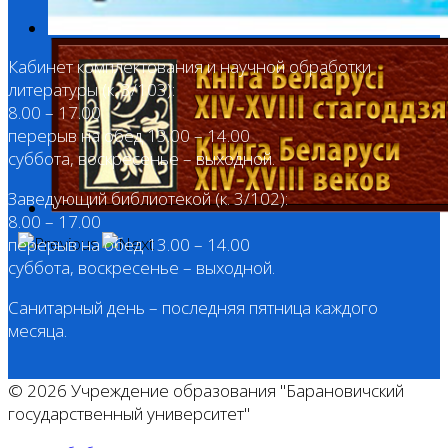
Кабинет комплектования и научной обработки
литературы (к. 3/103):
8.00 – 17.00
перерыв на обед 13.00 – 14.00
суббота, воскресенье – выходной.
Заведующий библиотекой (к. 3/102):
8.00 – 17.00
перерыв на обед 13.00 – 14.00
суббота, воскресенье – выходной.
Санитарный день – последняя пятница каждого
месяца.
© 2026 Учреждение образования "Барановичский
государственный университет"