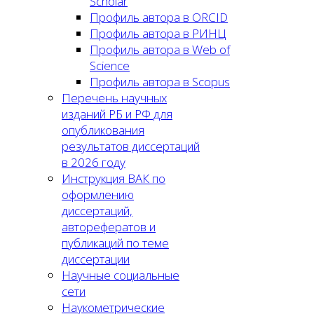
Scholar
Профиль автора в ORCID
Профиль автора в РИНЦ
Профиль автора в Web of
Science
Профиль автора в Scopus
Перечень научных
изданий РБ и РФ для
опубликования
результатов диссертаций
в 2026 году
Инструкция ВАК по
оформлению
диссертаций,
авторефератов и
публикаций по теме
диссертации
Научные социальные
сети
Наукометрические