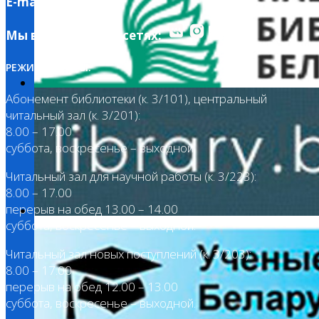
E-mail:
lib@barsu.by
Мы в социальных сетях:
РЕЖИМ РАБОТЫ:
Абонемент библиотеки (к. 3/101), центральный
читальный зал (к. 3/201):
8.00 – 17.00
суббота, воскресенье – выходной.
Читальный зал для научной работы (к. 3/223):
8.00 – 17.00
перерыв на обед 13.00 – 14.00
суббота, воскресенье – выходной.
Читальный зал новых поступлений (к. 3/203):
8.00 – 17.00
перерыв на обед 12.00 – 13.00
суббота, воскресенье – выходной.