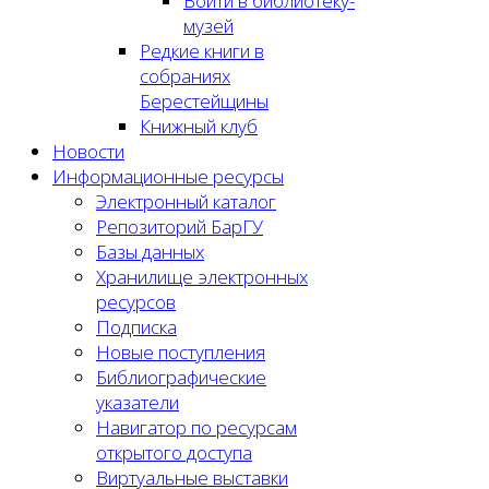
Войти в библиотеку-
музей
Редкие книги в
собраниях
Берестейщины
Книжный клуб
Новости
Информационные ресурсы
Электронный каталог
Репозиторий БарГУ
Базы данных
Хранилище электронных
ресурсов
Подписка
Новые поступления
Библиографические
указатели
Навигатор по ресурсам
открытого доступа
Виртуальные выставки