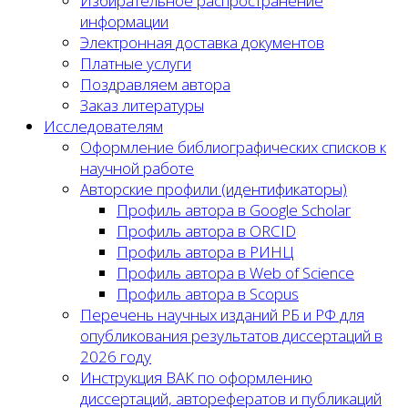
Избирательное распространение
информации
Электронная доставка документов
Платные услуги
Поздравляем автора
Заказ литературы
Исследователям
Оформление библиографических списков к
научной работе
Авторские профили (идентификаторы)
Профиль автора в Google Scholar
Профиль автора в ORCID
Профиль автора в РИНЦ
Профиль автора в Web of Science
Профиль автора в Scopus
Перечень научных изданий РБ и РФ для
опубликования результатов диссертаций в
2026 году
Инструкция ВАК по оформлению
диссертаций, авторефератов и публикаций