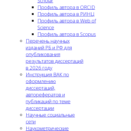
Scholar
Профиль автора в ORCID
Профиль автора в РИНЦ
Профиль автора в Web of
Science
Профиль автора в Scopus
Перечень научных
изданий РБ и РФ для
опубликования
результатов диссертаций
в 2026 году
Инструкция ВАК по
оформлению
диссертаций,
авторефератов и
публикаций по теме
диссертации
Научные социальные
сети
Наукометрические