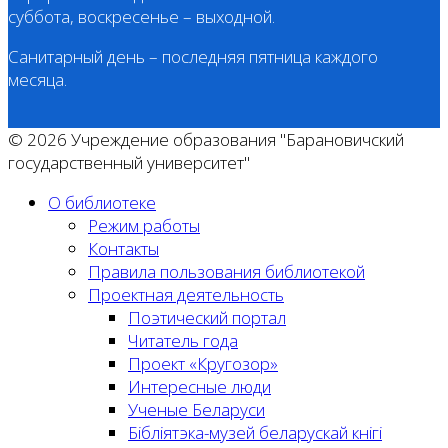
суббота, воскресенье – выходной.
Санитарный день – последняя пятница каждого
месяца.
© 2026 Учреждение образования "Барановичский
государственный университет"
О библиотеке
Режим работы
Контакты
Правила пользования библиотекой
Проектная деятельность
Поэтический портал
Читатель года
Проект «Кругозор»
Интересные люди
Ученые Беларуси
Бібліятэка-музей беларускай кнігі