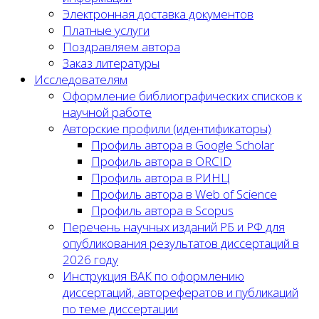
Электронная доставка документов
Платные услуги
Поздравляем автора
Заказ литературы
Исследователям
Оформление библиографических списков к
научной работе
Авторские профили (идентификаторы)
Профиль автора в Google Scholar
Профиль автора в ORCID
Профиль автора в РИНЦ
Профиль автора в Web of Science
Профиль автора в Scopus
Перечень научных изданий РБ и РФ для
опубликования результатов диссертаций в
2026 году
Инструкция ВАК по оформлению
диссертаций, авторефератов и публикаций
по теме диссертации