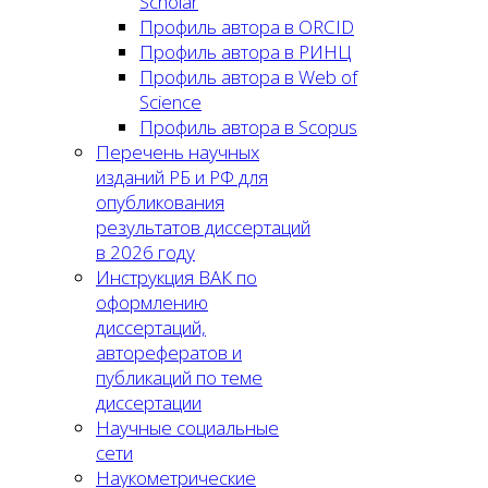
Scholar
Профиль автора в ORCID
Профиль автора в РИНЦ
Профиль автора в Web of
Science
Профиль автора в Scopus
Перечень научных
изданий РБ и РФ для
опубликования
результатов диссертаций
в 2026 году
Инструкция ВАК по
оформлению
диссертаций,
авторефератов и
публикаций по теме
диссертации
Научные социальные
сети
Наукометрические