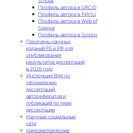
Scholar
Профиль автора в ORCID
Профиль автора в РИНЦ
Профиль автора в Web of
Science
Профиль автора в Scopus
Перечень научных
изданий РБ и РФ для
опубликования
результатов диссертаций
в 2026 году
Инструкция ВАК по
оформлению
диссертаций,
авторефератов и
публикаций по теме
диссертации
Научные социальные
сети
Наукометрические