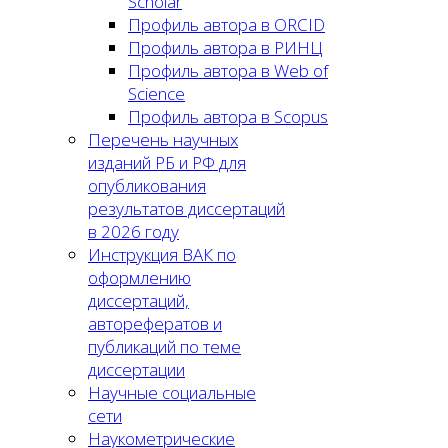
Scholar
Профиль автора в ORCID
Профиль автора в РИНЦ
Профиль автора в Web of
Science
Профиль автора в Scopus
Перечень научных
изданий РБ и РФ для
опубликования
результатов диссертаций
в 2026 году
Инструкция ВАК по
оформлению
диссертаций,
авторефератов и
публикаций по теме
диссертации
Научные социальные
сети
Наукометрические