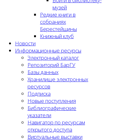
Войти в библиотеку-
музей
Редкие книги в
собраниях
Берестейщины
Книжный клуб
Новости
Информационные ресурсы
Электронный каталог
Репозиторий БарГУ
Базы данных
Хранилище электронных
ресурсов
Подписка
Новые поступления
Библиографические
указатели
Навигатор по ресурсам
открытого доступа
Виртуальные выставки