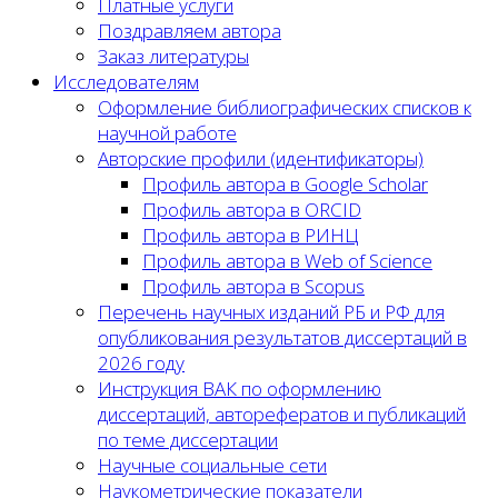
Платные услуги
Поздравляем автора
Заказ литературы
Исследователям
Оформление библиографических списков к
научной работе
Авторские профили (идентификаторы)
Профиль автора в Google Scholar
Профиль автора в ORCID
Профиль автора в РИНЦ
Профиль автора в Web of Science
Профиль автора в Scopus
Перечень научных изданий РБ и РФ для
опубликования результатов диссертаций в
2026 году
Инструкция ВАК по оформлению
диссертаций, авторефератов и публикаций
по теме диссертации
Научные социальные сети
Наукометрические показатели