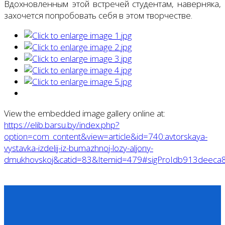
Вдохновленным этой встречей студентам, наверняка,
захочется попробовать себя в этом творчестве.
View the embedded image gallery online at:
https://elib.barsu.by/index.php?
option=com_content&view=article&id=740:avtorskaya-
vystavka-izdelij-iz-bumazhnoj-lozy-aljony-
dmukhovskoj&catid=83&Itemid=479#sigProIdb913deeca