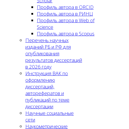
Scholar
Профиль автора в ORCID
Профиль автора в РИНЦ
Профиль автора в Web of
Science
Профиль автора в Scopus
Перечень научных
изданий РБ и РФ для
опубликования
результатов диссертаций
в 2026 году
Инструкция ВАК по
оформлению
диссертаций,
авторефератов и
публикаций по теме
диссертации
Научные социальные
сети
Наукометрические