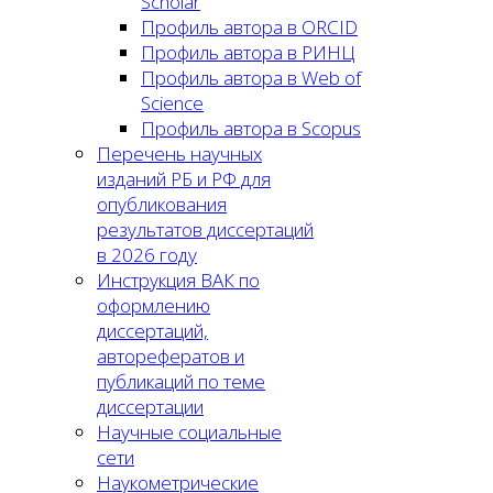
Scholar
Профиль автора в ORCID
Профиль автора в РИНЦ
Профиль автора в Web of
Science
Профиль автора в Scopus
Перечень научных
изданий РБ и РФ для
опубликования
результатов диссертаций
в 2026 году
Инструкция ВАК по
оформлению
диссертаций,
авторефератов и
публикаций по теме
диссертации
Научные социальные
сети
Наукометрические