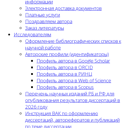
информации
Электронная доставка документов
Платные услуги
Поздравляем автора
Заказ литературы
Исследователям
Оформление библиографических списков к
научной работе
Авторские профили (идентификаторы)
Профиль автора в Google Scholar
Профиль автора в ORCID
Профиль автора в РИНЦ
Профиль автора в Web of Science
Профиль автора в Scopus
Перечень научных изданий РБ и РФ для
опубликования результатов диссертаций в
2026 году
Инструкция ВАК по оформлению
диссертаций, авторефератов и публикаций
по теме диссертации