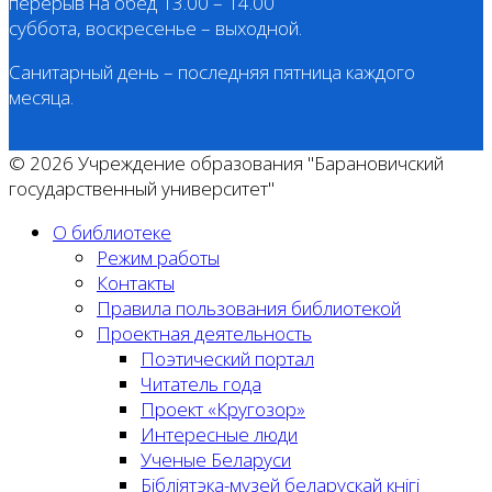
перерыв на обед 13.00 – 14.00
суббота, воскресенье – выходной.
Санитарный день – последняя пятница каждого
месяца.
© 2026 Учреждение образования "Барановичский
государственный университет"
О библиотеке
Режим работы
Контакты
Правила пользования библиотекой
Проектная деятельность
Поэтический портал
Читатель года
Проект «Кругозор»
Интересные люди
Ученые Беларуси
Бібліятэка-музей беларускай кнігі