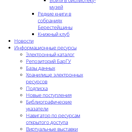
Войти в библиотеку-
музей
Редкие книги в
собраниях
Берестейщины
Книжный клуб
Новости
Информационные ресурсы
Электронный каталог
Репозиторий БарГУ
Базы данных
Хранилище электронных
ресурсов
Подписка
Новые поступления
Библиографические
указатели
Навигатор по ресурсам
открытого доступа
Виртуальные выставки